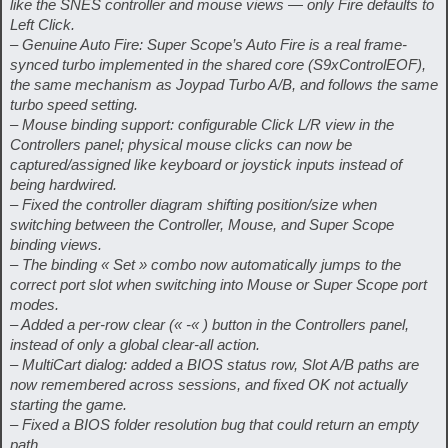
like the SNES controller and mouse views — only Fire defaults to
Left Click.
– Genuine Auto Fire: Super Scope’s Auto Fire is a real frame-
synced turbo implemented in the shared core (S9xControlEOF),
the same mechanism as Joypad Turbo A/B, and follows the same
turbo speed setting.
– Mouse binding support: configurable Click L/R view in the
Controllers panel; physical mouse clicks can now be
captured/assigned like keyboard or joystick inputs instead of
being hardwired.
– Fixed the controller diagram shifting position/size when
switching between the Controller, Mouse, and Super Scope
binding views.
– The binding « Set » combo now automatically jumps to the
correct port slot when switching into Mouse or Super Scope port
modes.
– Added a per-row clear (« -« ) button in the Controllers panel,
instead of only a global clear-all action.
– MultiCart dialog: added a BIOS status row, Slot A/B paths are
now remembered across sessions, and fixed OK not actually
starting the game.
– Fixed a BIOS folder resolution bug that could return an empty
path.