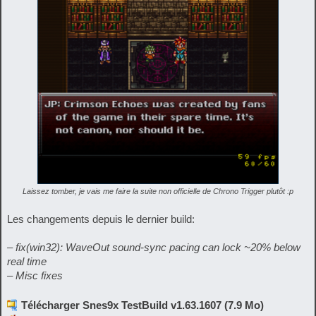
Laissez tomber, je vais me faire la suite non officielle de Chrono Trigger plutôt :p
Les changements depuis le dernier build:
– fix(win32): WaveOut sound-sync pacing can lock ~20% below
real time
– Misc fixes
Télécharger Snes9x TestBuild v1.63.1607 (7.9 Mo)