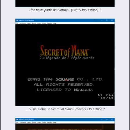
Une petite partie de Starfox 2 (SNES Mini Edition) ?
…ou peut-être un Secret of Mana Français iOS Edition ?