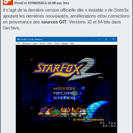
Posté le
07/08/2026
à
10:08
par Jets
Il s’agit de la dernière version officielle dite « instable » de Snes9x
ajoutant les dernières nouveautés, améliorations et/ou corrections
en provenance des
sources GIT
. Versions 32 et 64 bits dans
l’archive.