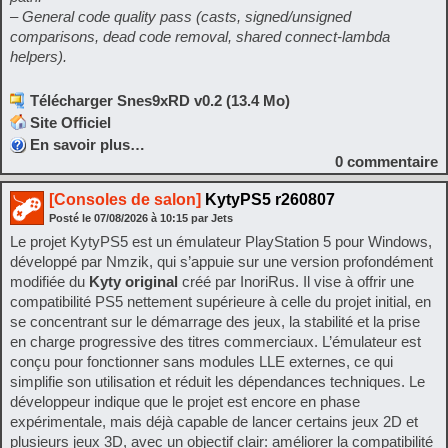
– General code quality pass (casts, signed/unsigned
comparisons, dead code removal, shared connect-lambda
helpers).
Télécharger Snes9xRD v0.2 (13.4 Mo)
Site Officiel
En savoir plus…
0
commentaire
[Consoles de salon]
KytyPS5 r260807
Posté le
07/08/2026
à
10:15
par Jets
Le projet KytyPS5 est un émulateur PlayStation 5 pour Windows,
développé par Nmzik, qui s’appuie sur une version profondément
modifiée du
Kyty original
créé par InoriRus. Il vise à offrir une
compatibilité PS5 nettement supérieure à celle du projet initial, en
se concentrant sur le démarrage des jeux, la stabilité et la prise
en charge progressive des titres commerciaux. L’émulateur est
conçu pour fonctionner sans modules LLE externes, ce qui
simplifie son utilisation et réduit les dépendances techniques. Le
développeur indique que le projet est encore en phase
expérimentale, mais déjà capable de lancer certains jeux 2D et
plusieurs jeux 3D, avec un objectif clair: améliorer la compatibilité