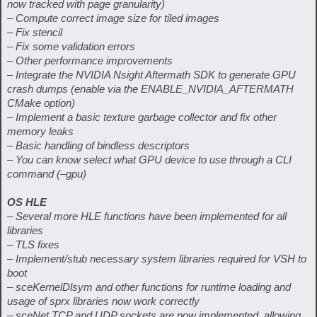
now tracked with page granularity)
– Compute correct image size for tiled images
– Fix stencil
– Fix some validation errors
– Other performance improvements
– Integrate the NVIDIA Nsight Aftermath SDK to generate GPU
crash dumps (enable via the ENABLE_NVIDIA_AFTERMATH
CMake option)
– Implement a basic texture garbage collector and fix other
memory leaks
– Basic handling of bindless descriptors
– You can know select what GPU device to use through a CLI
command (–gpu)
OS HLE
– Several more HLE functions have been implemented for all
libraries
– TLS fixes
– Implement/stub necessary system libraries required for VSH to
boot
– sceKernelDlsym and other functions for runtime loading and
usage of sprx libraries now work correctly
– sceNet TCP and UDP sockets are now implemented, allowing