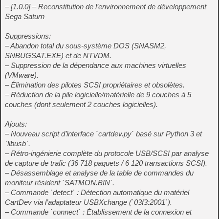
– [1.0.0] – Reconstitution de l’environnement de développement
Sega Saturn
Suppressions:
– Abandon total du sous-système DOS (SNASM2,
SNBUGSAT.EXE) et de NTVDM.
– Suppression de la dépendance aux machines virtuelles
(VMware).
– Élimination des pilotes SCSI propriétaires et obsolètes.
– Réduction de la pile logicielle/matérielle de 9 couches à 5
couches (dont seulement 2 couches logicielles).
Ajouts:
– Nouveau script d’interface `cartdev.py` basé sur Python 3 et
`libusb`.
– Rétro-ingénierie complète du protocole USB/SCSI par analyse
de capture de trafic (36 718 paquets / 6 120 transactions SCSI).
– Désassemblage et analyse de la table de commandes du
moniteur résident `SATMON.BIN`.
– Commande `detect` : Détection automatique du matériel
CartDev via l’adaptateur USBXchange (`03f3:2001`).
– Commande `connect` : Établissement de la connexion et