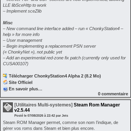
LLE libSceHttp to work
– Implement sceZlib
Misc
– New command line interface added – run « ChonkyStation4 –
help » for more info
– User management
– Begin implementing a replacement PSN server
(« ChonkyNet »), not public yet
– Add an experimental red-zone fix patch (currently only used for
CUSA00107)
Télécharger ChonkyStation4 Alpha 2 (8.2 Mo)
Site Officiel
En savoir plus…
0
commentaire
[Utilitaires Multi-systemes]
Steam Rom Manager
v2.5.44
Posté le
07/08/2026
à
22:42
par Jets
Steam ROM Manager permet, comme son nom l’indique, de
gérer vos roms dans Steam et bien plus encore.